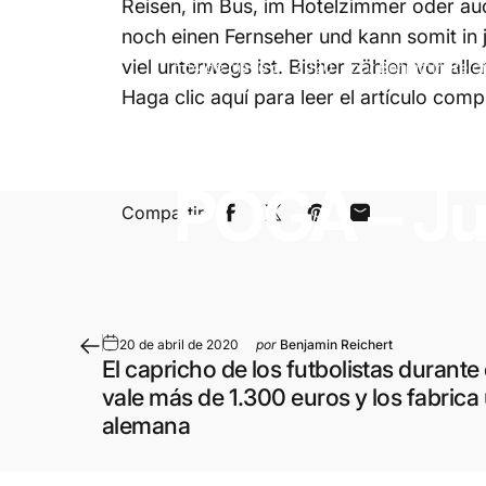
Reisen, im Bus, im Hotelzimmer oder au
noch einen Fernseher und kann somit in
viel unterwegs ist. Bisher zählen vor al
4 de mayo de 2020
por
Benjamin Reich
Haga clic
aquí
para leer el artículo comp
Un
toque
d
POGA
–
Ju
Compartir:
Compartir en Facebook
Compartir en X
Guardar en Pinterest
Compartir por c
20 de abril de 2020
por
Benjamin Reichert
El capricho de los futbolistas durante
vale más de 1.300 euros y los fabric
alemana