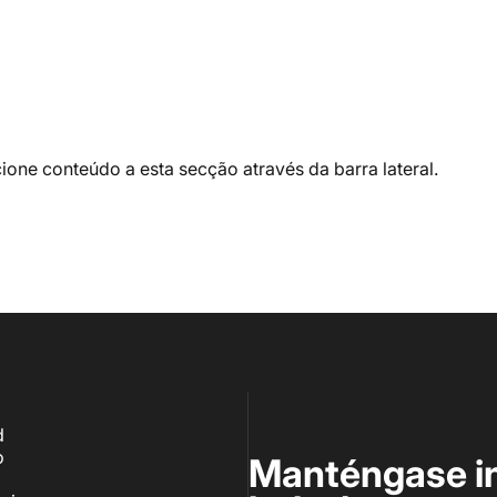
one conteúdo a esta secção através da barra lateral.
d
o
Manténgase i