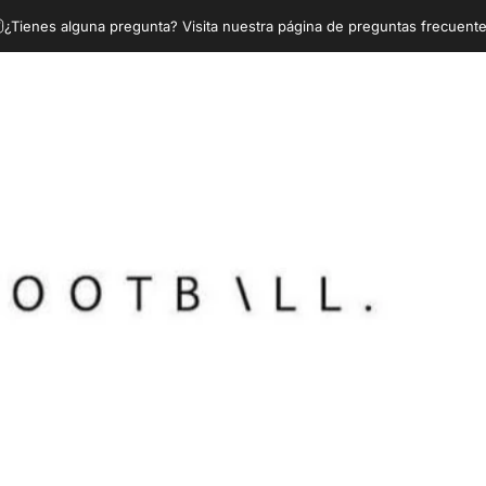
¿Tienes alguna pregunta? Visita nuestra página de preguntas frecuente
laystation
Xbox
PC
Ropa Gaming
Accesorios y Repuestos
Co
Playstation
Xbox
PC
Ropa Gaming
Accesorios y Repuestos
C