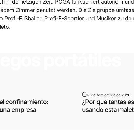
ch in der jetzigen Zeit: POGA funktioniert autonom u
 jedem Zimmer genutzt werden. Die Zielgruppe umfass
lem Profi-Fußballer, Profi-E-Sportler und Musiker zu de
ert
leto.
etrás
de
Kulisse
egos
portátiles
orreo electrónico
18 de septiembre de 2020
 el confinamiento:
¿Por qué tantas es
a una empresa
usando esta male