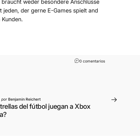
nd braucht weder besondere Anschlüsse
t jeden, der gerne E-Games spielt and
n Kunden.
n
bei
en Un toque detrás 
0 comentarios
por
Benjamin Reichert
trellas del fútbol juegan a Xbox
ta?